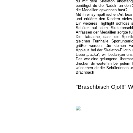
du mit dem Skeleton angefang
benötigst du die Nadeln an den 
die Medaillen gewonnen hast?
Mit ihrer sympathischen Art bean
und erklärte den Kindern viele
Ein weiteres Highlight schloss 
Schüler auf dem Skeletonschl
Anfassen der Medaillen sorgte fü
Die Tatsache, dass die Sportle
gleichen Turnhalle Sportunterr
größer werden. Die kleinen F
Applaus bei der Skeleton-Piloti
Liebe „Jacka“, wir bedanken uns
Das war eine gelungene Überrasc
drücken dir weiterhin bei jedem
wünschen dir die Schülerinnen 
Brachbach
"Braschbisch Ojo!!!" Wi