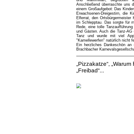
Anschließend überraschte uns d
einem Großaufgebot: Das Kinderd
Erwachsenen-Dreigestirn, die K
Elferrat, den Ortsbürgermeister 
im Schlepptau. Das sorgte für m
Rede, eine tolle Tanzaufführung
und Gästen. Auch die Tanz-AG d
Tanz und wurde mit viel Appl
"Kamellewerfen" natürlich nicht f
Ein herzliches Dankeschön an
Brachbacher Karnevalsgesellschaf
„Pizzakatze“, „Warum 
„Freibad“...