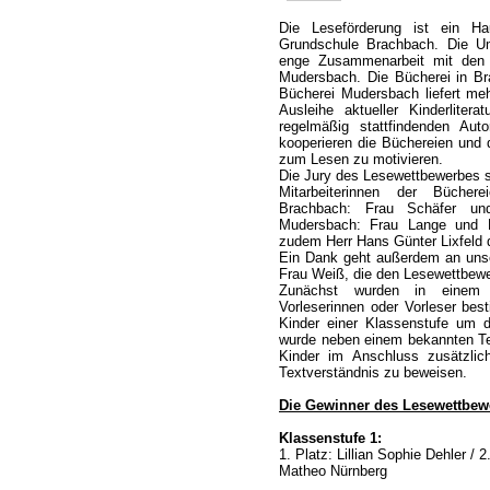
Die Leseförderung ist ein Ha
Grundschule Brachbach. Die Um
enge Zusammenarbeit mit den 
Mudersbach. Die Bücherei in Br
Bücherei Mudersbach liefert me
Ausleihe aktueller Kinderlite
regelmäßig stattfindenden Au
kooperieren die Büchereien und 
zum Lesen zu motivieren.
Die Jury des Lesewettbewerbes s
Mitarbeiterinnen der Bücher
Brachbach: Frau Schäfer un
Mudersbach: Frau Lange und Fr
zudem Herr Hans Günter Lixfeld 
Ein Dank geht außerdem an unse
Frau Weiß, die den Lesewettbewer
Zunächst wurden in einem V
Vorleserinnen oder Vorleser be
Kinder einer Klassenstufe um d
wurde neben einem bekannten Te
Kinder im Anschluss zusätzli
Textverständnis zu beweisen.
Die Gewinner des Lesewettbew
Klassenstufe 1:
1. Platz: Lillian Sophie Dehler / 2
Matheo Nürnberg