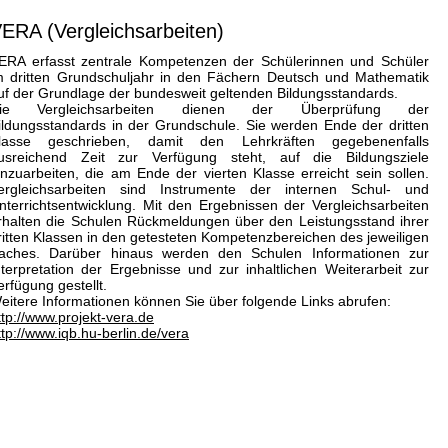
ERA (Vergleichsarbeiten)
ERA erfasst zentrale Kompetenzen der Schülerinnen und Schüler
m dritten Grundschuljahr in den Fächern Deutsch und Mathematik
uf der Grundlage der bundesweit geltenden Bildungsstandards.
ie Vergleichsarbeiten dienen der Überprüfung der
ildungsstandards in der Grundschule. Sie werden Ende der dritten
lasse geschrieben, damit den Lehrkräften gegebenenfalls
usreichend Zeit zur Verfügung steht, auf die Bildungsziele
inzuarbeiten, die am Ende der vierten Klasse erreicht sein sollen.
ergleichsarbeiten sind Instrumente der internen Schul- und
nterrichtsentwicklung. Mit den Ergebnissen der Vergleichsarbeiten
rhalten die Schulen Rückmeldungen über den Leistungsstand ihrer
ritten Klassen in den getesteten Kompetenzbereichen des jeweiligen
aches. Darüber hinaus werden den Schulen Informationen zur
nterpretation der Ergebnisse und zur inhaltlichen Weiterarbeit zur
erfügung gestellt.
eitere Informationen können Sie über folgende Links abrufen:
ttp://www.projekt-vera.de
ttp://www.iqb.hu-berlin.de/vera