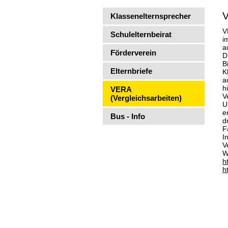
V
Klassenelternsprecher
V
Schulelternbeirat
i
a
Förderverein
D
B
Elternbriefe
K
a
h
VERA
V
(Vergleichsarbeiten)
U
e
Bus - Info
d
F
I
V
W
h
h