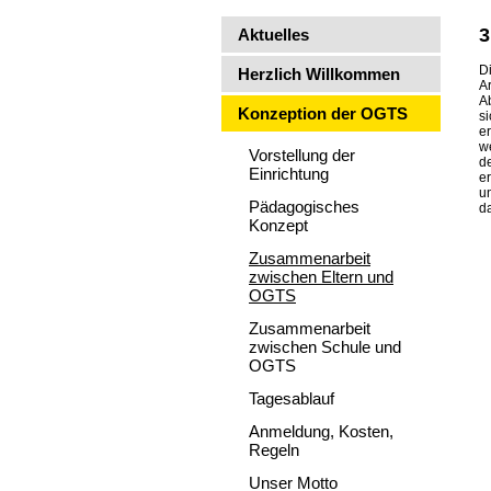
3
Aktuelles
D
Herzlich Willkommen
A
A
Konzeption der OGTS
s
e
w
Vorstellung der
d
Einrichtung
e
u
Pädagogisches
d
Konzept
Zusammenarbeit
zwischen Eltern und
OGTS
Zusammenarbeit
zwischen Schule und
OGTS
Tagesablauf
Anmeldung, Kosten,
Regeln
Unser Motto