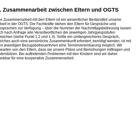
. Zusammenarbeit zwischen Eltern und OGTS
ie Zusammenarbeit mit den Eltern ist ein wesentlicher Bestandteil unserer
rbeit in der OGTS. Die Fachkräfte stehen den Eltern für Gespräche und
bsprachen zur Ver­fügung –
über die Nummer der Nachmittagsbetreuung lassen
ich nach Anfrage alle Verantwortlichen der jeweiligen Jahrgangsstufen
rreichen (siehe Punkt 1.2 und 1.4). Sollte ein umfangreicheres Gespräch,
elches auch eine persönliche Zusammenkunft erfordert, benötigt werden, ist mit
en jeweiligen BezugsbetreuerInnen eine Termin­vereinbarung möglich. Wir
rwarten von den Eltern, dass sie unsere Pläne und Bemü­hungen mittragen und
nterstützen. Bei auftretenden Problemen mit den Kindern sind wir daher
ankbar für eine kooperative Zusammenarbeit.