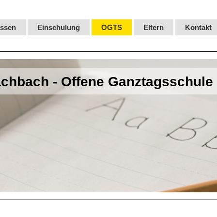
assen
Einschulung
OGTS
Eltern
Kontakt
chbach - Offene Ganztagsschule